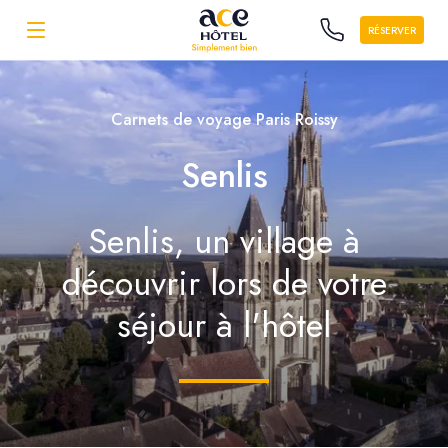
RÉSERVER
Carnets de voyage Paris Roissy
Senlis
Senlis, un village à
découvrir lors de votre
séjour à l'hôtel